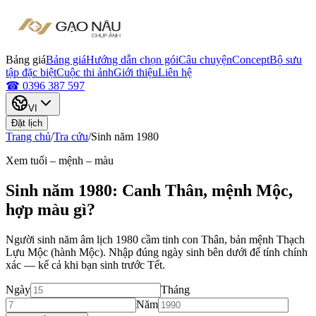
Bảng giá
Bảng giá
Hướng dẫn chọn gói
Câu chuyện
Concept
Bộ sưu
tập đặc biệt
Cuộc thi ảnh
Giới thiệu
Liên hệ
☎ 0396 387 597
VI
Đặt lịch
Trang chủ
/
Tra cứu
/
Sinh năm
1980
Xem tuổi – mệnh – màu
Sinh năm
1980
:
Canh Thân
, mệnh
Mộc
,
hợp màu gì?
Người sinh năm âm lịch
1980
cầm tinh con
Thân
, bản mệnh
Thạch
Lựu Mộc
(hành
Mộc
). Nhập đúng ngày sinh bên dưới để tính chính
xác — kể cả khi bạn sinh trước Tết.
Ngày
Tháng
Năm