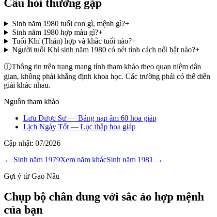
Câu hỏi thường gặp
Sinh năm 1980 tuổi con gì, mệnh gì?
+
Sinh năm 1980 hợp màu gì?
+
Tuổi Khỉ (Thân) hợp và khắc tuổi nào?
+
Người tuổi Khỉ sinh năm 1980 có nét tính cách nổi bật nào?
+
ⓘ
Thông tin trên trang mang tính tham khảo theo quan niệm dân
gian, không phải khẳng định khoa học. Các trường phái có thể diễn
giải khác nhau.
Nguồn tham khảo
Lưu Dược Sư — Bảng nạp âm 60 hoa giáp
Lịch Ngày Tốt — Lục thập hoa giáp
Cập nhật:
07/2026
← Sinh năm
1979
Xem năm khác
Sinh năm
1981
→
Gợi ý từ Gạo Nâu
Chụp bộ chân dung với sắc áo hợp mệnh
của bạn