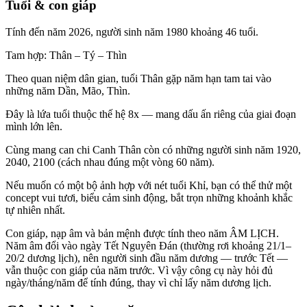
Tuổi & con giáp
Tính đến năm 2026, người sinh năm 1980 khoảng 46 tuổi.
Tam hợp:
Thân – Tý – Thìn
Theo quan niệm dân gian, tuổi Thân gặp năm hạn tam tai vào
những năm Dần, Mão, Thìn.
Đây là lứa tuổi thuộc thế hệ 8x — mang dấu ấn riêng của giai đoạn
mình lớn lên.
Cùng mang can chi Canh Thân còn có những người sinh năm 1920,
2040, 2100 (cách nhau đúng một vòng 60 năm).
Nếu muốn có một bộ ảnh hợp với nét tuổi Khỉ, bạn có thể thử một
concept vui tươi, biểu cảm sinh động, bắt trọn những khoảnh khắc
tự nhiên nhất.
Con giáp, nạp âm và bản mệnh được tính theo năm ÂM LỊCH.
Năm âm đổi vào ngày Tết Nguyên Đán (thường rơi khoảng 21/1–
20/2 dương lịch), nên người sinh đầu năm dương — trước Tết —
vẫn thuộc con giáp của năm trước. Vì vậy công cụ này hỏi đủ
ngày/tháng/năm để tính đúng, thay vì chỉ lấy năm dương lịch.