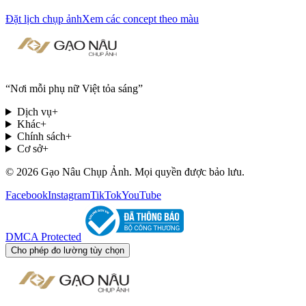
Đặt lịch chụp ảnh
Xem các concept theo màu
“
Nơi mỗi phụ nữ Việt tỏa sáng
”
Dịch vụ
+
Khác
+
Chính sách
+
Cơ sở
+
© 2026 Gạo Nâu Chụp Ảnh. Mọi quyền được bảo lưu.
Facebook
Instagram
TikTok
YouTube
DMCA Protected
Cho phép đo lường tùy chọn