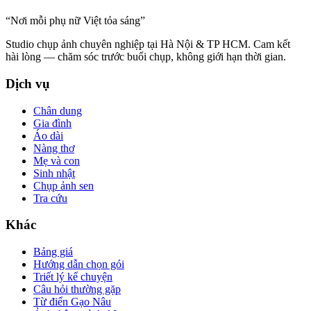
“
Nơi mỗi phụ nữ Việt tỏa sáng
”
Studio chụp ảnh chuyên nghiệp tại Hà Nội & TP HCM. Cam kết
hài lòng — chăm sóc trước buổi chụp, không giới hạn thời gian.
Dịch vụ
Chân dung
Gia đình
Áo dài
Nàng thơ
Mẹ và con
Sinh nhật
Chụp ảnh sen
Tra cứu
Khác
Bảng giá
Hướng dẫn chọn gói
Triết lý kể chuyện
Câu hỏi thường gặp
Từ điển Gạo Nâu