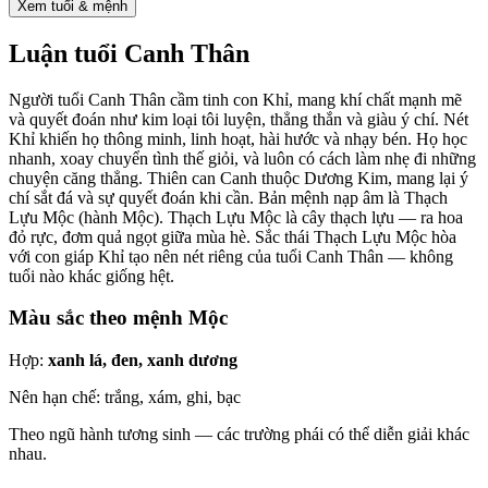
Xem tuổi & mệnh
Luận tuổi
Canh Thân
Người tuổi Canh Thân cầm tinh con Khỉ, mang khí chất mạnh mẽ
và quyết đoán như kim loại tôi luyện, thẳng thắn và giàu ý chí. Nét
Khỉ khiến họ thông minh, linh hoạt, hài hước và nhạy bén. Họ học
nhanh, xoay chuyển tình thế giỏi, và luôn có cách làm nhẹ đi những
chuyện căng thẳng. Thiên can Canh thuộc Dương Kim, mang lại ý
chí sắt đá và sự quyết đoán khi cần. Bản mệnh nạp âm là Thạch
Lựu Mộc (hành Mộc). Thạch Lựu Mộc là cây thạch lựu — ra hoa
đỏ rực, đơm quả ngọt giữa mùa hè. Sắc thái Thạch Lựu Mộc hòa
với con giáp Khỉ tạo nên nét riêng của tuổi Canh Thân — không
tuổi nào khác giống hệt.
Màu sắc theo mệnh
Mộc
Hợp:
xanh lá, đen, xanh dương
Nên hạn chế:
trắng, xám, ghi, bạc
Theo ngũ hành tương sinh — các trường phái có thể diễn giải khác
nhau.