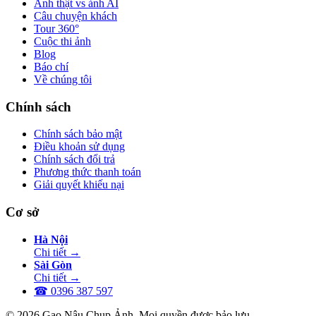
Ảnh thật vs ảnh AI
Câu chuyện khách
Tour 360°
Cuộc thi ảnh
Blog
Báo chí
Về chúng tôi
Chính sách
Chính sách bảo mật
Điều khoản sử dụng
Chính sách đổi trả
Phương thức thanh toán
Giải quyết khiếu nại
Cơ sở
Hà Nội
Chi tiết
→
Sài Gòn
Chi tiết
→
☎
0396 387 597
© 2026 Gạo Nâu Chụp Ảnh. Mọi quyền được bảo lưu.