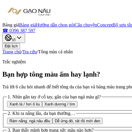
Bảng giá
Bảng giá
Hướng dẫn chọn gói
Câu chuyện
Concept
Bộ sưu tập
☎ 0396 387 597
VI
Đặt lịch
Trang chủ
/
Tra cứu
/
Tông màu cá nhân
Trắc nghiệm
Bạn hợp tông màu ấm hay lạnh?
Trả lời
6
câu hỏi nhanh để biết tông da của bạn và bảng màu trang phụ
1
.
Nhìn gân tay ở cổ tay, gân của bạn ngả màu gì?
Xanh lá / hơi ô liu
Xanh dương / tím
2
.
Khi ra nắng lâu, da bạn thường…
Rám nắng, ngả nâu đều
Dễ ửng đỏ, rát rồi mới đen
3
.
Bạn thấy mình hợp trang sức màu nào hơn?