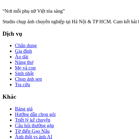
“
Nơi mỗi phụ nữ Việt tỏa sáng
”
Studio chụp ảnh chuyên nghiệp tại Hà Nội & TP HCM. Cam kết hài lò
Dịch vụ
Chân dung
Gia đình
Áo dài
Nàng thơ
Mẹ và con
Sinh nhật
Chụp ảnh sen
Tra cứu
Khác
Bảng giá
Hướng dẫn chọn gói
Triết lý kể chuyện
Câu hỏi thường gặp
Từ điển Gạo Nâu
Ảnh thật vs ảnh AI