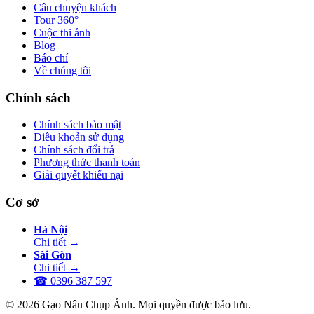
Câu chuyện khách
Tour 360°
Cuộc thi ảnh
Blog
Báo chí
Về chúng tôi
Chính sách
Chính sách bảo mật
Điều khoản sử dụng
Chính sách đổi trả
Phương thức thanh toán
Giải quyết khiếu nại
Cơ sở
Hà Nội
Chi tiết
→
Sài Gòn
Chi tiết
→
☎
0396 387 597
© 2026 Gạo Nâu Chụp Ảnh. Mọi quyền được bảo lưu.