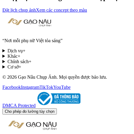
Đặt lịch chụp ảnh
Xem các concept theo màu
“
Nơi mỗi phụ nữ Việt tỏa sáng
”
Dịch vụ
+
Khác
+
Chính sách
+
Cơ sở
+
© 2026 Gạo Nâu Chụp Ảnh. Mọi quyền được bảo lưu.
Facebook
Instagram
TikTok
YouTube
DMCA Protected
Cho phép đo lường tùy chọn