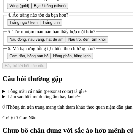
Vàng (gold)
Bạc / trắng (silver)
4
.
Áo trắng nào tôn da bạn hơn?
Trắng ngà / kem
Trắng tinh
5
.
Tóc nhuộm màu nào bạn thấy hợp mặt hơn?
Nâu đồng, nâu vàng, hạt dẻ ấm
Nâu tro, đen, tím khói
6
.
Má bạn ửng hồng tự nhiên theo hướng nào?
Cam đào, hồng san hô
Hồng phấn, hồng lạnh
Hãy trả lời hết các câu
Câu hỏi thường gặp
Tông màu cá nhân (personal color) là gì?
+
Làm sao biết mình tông ấm hay lạnh?
+
ⓘ
Thông tin trên trang mang tính tham khảo theo quan niệm dân gian
Gợi ý từ Gạo Nâu
Chụp bộ chân dung với sắc áo hợp mệnh c