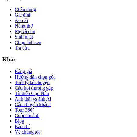
Chân dung
Gia đình
Áo dài
Nàng thơ
Mẹ và con
Sinh nhật
Chụp ảnh sen
Tra cứu
Khác
Bảng giá
Hướng dẫn chọn gói
Triết lý kể chuyện
Câu hỏi thường gặp
Từ điển Gạo Nâu
Ảnh thật vs ảnh AI
Câu chuyện khách
Tour 360°
Cuộc thi ảnh
Blog
Báo chí
Về chúng tôi