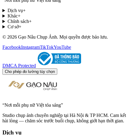
“
Nơi mỗi phụ nữ Việt tỏa sáng
”
Dịch vụ
+
Khác
+
Chính sách
+
Cơ sở
+
© 2026 Gạo Nâu Chụp Ảnh. Mọi quyền được bảo lưu.
Facebook
Instagram
TikTok
YouTube
DMCA Protected
Cho phép đo lường tùy chọn
“
Nơi mỗi phụ nữ Việt tỏa sáng
”
Studio chụp ảnh chuyên nghiệp tại Hà Nội & TP HCM. Cam kết
hài lòng — chăm sóc trước buổi chụp, không giới hạn thời gian.
Dịch vụ