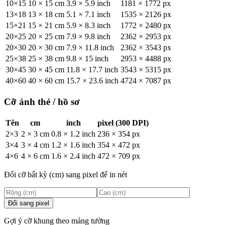
10×15
10 × 15 cm
3.9 × 5.9 inch
1181 × 1772 px
13×18
13 × 18 cm
5.1 × 7.1 inch
1535 × 2126 px
15×21
15 × 21 cm
5.9 × 8.3 inch
1772 × 2480 px
20×25
20 × 25 cm
7.9 × 9.8 inch
2362 × 2953 px
20×30
20 × 30 cm
7.9 × 11.8 inch
2362 × 3543 px
25×38
25 × 38 cm
9.8 × 15 inch
2953 × 4488 px
30×45
30 × 45 cm
11.8 × 17.7 inch
3543 × 5315 px
40×60
40 × 60 cm
15.7 × 23.6 inch
4724 × 7087 px
Cỡ ảnh thẻ / hồ sơ
Tên
cm
inch
pixel (300 DPI)
2×3
2 × 3 cm
0.8 × 1.2 inch
236 × 354 px
3×4
3 × 4 cm
1.2 × 1.6 inch
354 × 472 px
4×6
4 × 6 cm
1.6 × 2.4 inch
472 × 709 px
Đổi cỡ bất kỳ (cm) sang pixel để in nét
Đổi sang pixel
Gợi ý cỡ khung theo mảng tường