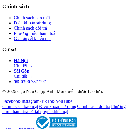
Chính sách
Chính sách bảo mật
Điều khoản sử dụng
Chính sách đổi trả
Phương thức thanh toán
Giải quyết khiếu nại
Cơ sở
Hà Nội
Chi tiết
→
Sài Gòn
Chi tiết
→
☎
0396 387 597
© 2026 Gạo Nâu Chụp Ảnh. Mọi quyền được bảo lưu.
Facebook
·
Instagram
·
TikTok
·
YouTube
Chính sách bảo mật
|
Điều khoản sử dụng
|
Chính sách đổi trả
|
Phương
thức thanh toán
|
Giải quyết khiếu nại