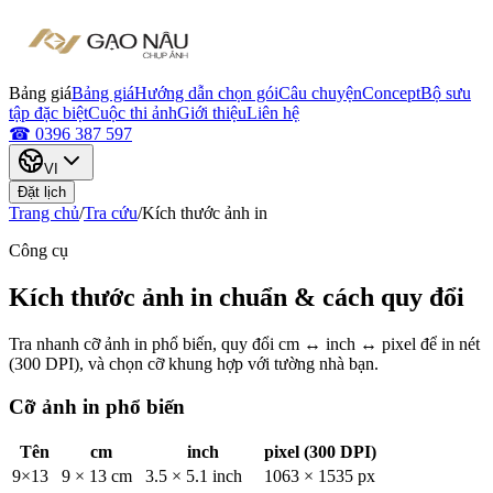
Bảng giá
Bảng giá
Hướng dẫn chọn gói
Câu chuyện
Concept
Bộ sưu
tập đặc biệt
Cuộc thi ảnh
Giới thiệu
Liên hệ
☎ 0396 387 597
VI
Đặt lịch
Trang chủ
/
Tra cứu
/
Kích thước ảnh in
Công cụ
Kích thước ảnh in chuẩn & cách quy đổi
Tra nhanh cỡ ảnh in phổ biến, quy đổi cm ↔ inch ↔ pixel để in nét
(300 DPI), và chọn cỡ khung hợp với tường nhà bạn.
Cỡ ảnh in phổ biến
Tên
cm
inch
pixel (300 DPI)
9×13
9 × 13 cm
3.5 × 5.1 inch
1063 × 1535 px