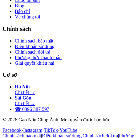
Cuộc thi ảnh
Blog
Báo chí
Về chúng tôi
Chính sách
Chính sách bảo mật
Điều khoản sử dụng
Chính sách đổi trả
Phương thức thanh toán
Giải quyết khiếu nại
Cơ sở
Hà Nội
Chi tiết
→
Sài Gòn
Chi tiết
→
☎
0396 387 597
© 2026 Gạo Nâu Chụp Ảnh. Mọi quyền được bảo lưu.
Facebook
·
Instagram
·
TikTok
·
YouTube
Chính sách bảo mật
|
Điều khoản sử dụng
|
Chính sách đổi trả
|
Phương