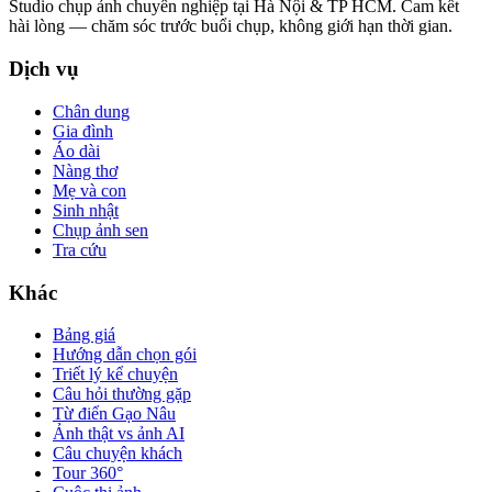
Studio chụp ảnh chuyên nghiệp tại Hà Nội & TP HCM. Cam kết
hài lòng — chăm sóc trước buổi chụp, không giới hạn thời gian.
Dịch vụ
Chân dung
Gia đình
Áo dài
Nàng thơ
Mẹ và con
Sinh nhật
Chụp ảnh sen
Tra cứu
Khác
Bảng giá
Hướng dẫn chọn gói
Triết lý kể chuyện
Câu hỏi thường gặp
Từ điển Gạo Nâu
Ảnh thật vs ảnh AI
Câu chuyện khách
Tour 360°