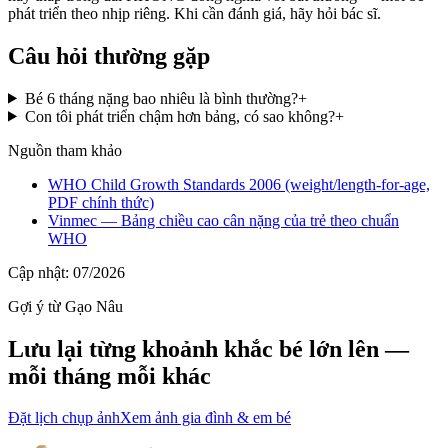
phát triển theo nhịp riêng. Khi cần đánh giá, hãy hỏi bác sĩ.
Câu hỏi thường gặp
Bé 6 tháng nặng bao nhiêu là bình thường?
+
Con tôi phát triển chậm hơn bảng, có sao không?
+
Nguồn tham khảo
WHO Child Growth Standards 2006 (weight/length-for-age,
PDF chính thức)
Vinmec — Bảng chiều cao cân nặng của trẻ theo chuẩn
WHO
Cập nhật:
07/2026
Gợi ý từ Gạo Nâu
Lưu lại từng khoảnh khắc bé lớn lên —
mỗi tháng mỗi khác
Đặt lịch chụp ảnh
Xem ảnh gia đình & em bé