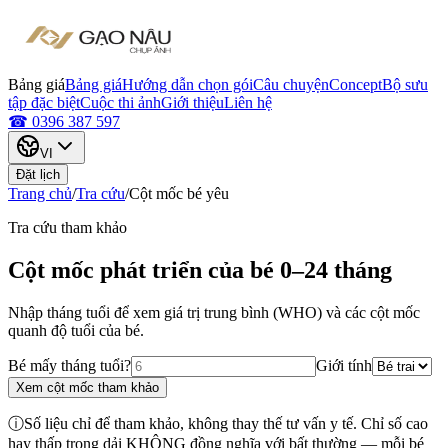
Bảng giá
Bảng giá
Hướng dẫn chọn gói
Câu chuyện
Concept
Bộ sưu
tập đặc biệt
Cuộc thi ảnh
Giới thiệu
Liên hệ
☎ 0396 387 597
VI
Đặt lịch
Trang chủ
/
Tra cứu
/
Cột mốc bé yêu
Tra cứu tham khảo
Cột mốc phát triển của bé 0–24 tháng
Nhập tháng tuổi để xem giá trị trung bình (WHO) và các cột mốc
quanh độ tuổi của bé.
Bé mấy tháng tuổi?
Giới tính
Xem cột mốc tham khảo
ⓘ
Số liệu chỉ để tham khảo, không thay thế tư vấn y tế. Chỉ số cao
hay thấp trong dải KHÔNG đồng nghĩa với bất thường — mỗi bé