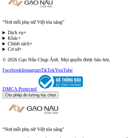
“
Nơi mỗi phụ nữ Việt tỏa sáng
”
Dịch vụ
+
Khác
+
Chính sách
+
Cơ sở
+
© 2026 Gạo Nâu Chụp Ảnh. Mọi quyền được bảo lưu.
Facebook
Instagram
TikTok
YouTube
DMCA Protected
Cho phép đo lường tùy chọn
“
Nơi mỗi phụ nữ Việt tỏa sáng
”