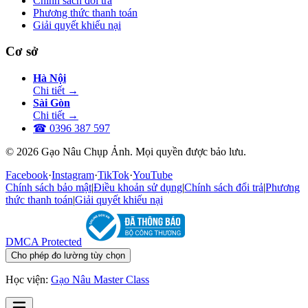
Chính sách đổi trả
Phương thức thanh toán
Giải quyết khiếu nại
Cơ sở
Hà Nội
Chi tiết
→
Sài Gòn
Chi tiết
→
☎
0396 387 597
© 2026 Gạo Nâu Chụp Ảnh. Mọi quyền được bảo lưu.
Facebook
·
Instagram
·
TikTok
·
YouTube
Chính sách bảo mật
|
Điều khoản sử dụng
|
Chính sách đổi trả
|
Phương
thức thanh toán
|
Giải quyết khiếu nại
DMCA Protected
Cho phép đo lường tùy chọn
Học viện:
Gạo Nâu Master Class