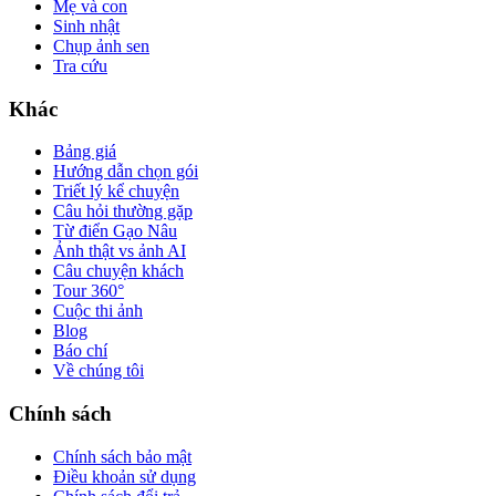
Mẹ và con
Sinh nhật
Chụp ảnh sen
Tra cứu
Khác
Bảng giá
Hướng dẫn chọn gói
Triết lý kể chuyện
Câu hỏi thường gặp
Từ điển Gạo Nâu
Ảnh thật vs ảnh AI
Câu chuyện khách
Tour 360°
Cuộc thi ảnh
Blog
Báo chí
Về chúng tôi
Chính sách
Chính sách bảo mật
Điều khoản sử dụng