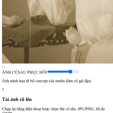
‹ ›
ẢNH CŨ
SAU PHỤC HỒI
Ảnh minh họa từ bộ concept của studio (làm cũ giả lập).
1
Tải ảnh cũ lên
Chụp lại bằng điện thoại hoặc chọn file có sẵn. JPG/PNG, tối đa