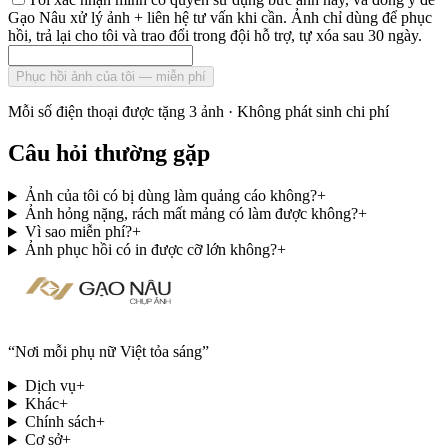
Gạo Nâu xử lý ảnh + liên hệ tư vấn khi cần. Ảnh chỉ dùng để phục
hồi, trả lại cho tôi và trao đổi trong đội hỗ trợ, tự xóa sau 30 ngày.
Phục hồi ảnh của tôi — miễn phí
Mỗi số điện thoại được tặng 3 ảnh · Không phát sinh chi phí
Câu hỏi thường gặp
Ảnh của tôi có bị dùng làm quảng cáo không?
+
Ảnh hỏng nặng, rách mất mảng có làm được không?
+
Vì sao miễn phí?
+
Ảnh phục hồi có in được cỡ lớn không?
+
“
Nơi mỗi phụ nữ Việt tỏa sáng
”
Dịch vụ
+
Khác
+
Chính sách
+
Cơ sở
+