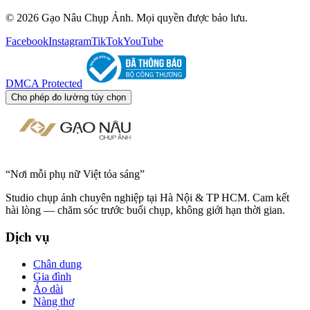
© 2026 Gạo Nâu Chụp Ảnh. Mọi quyền được bảo lưu.
Facebook
Instagram
TikTok
YouTube
DMCA Protected
Cho phép đo lường tùy chọn
“
Nơi mỗi phụ nữ Việt tỏa sáng
”
Studio chụp ảnh chuyên nghiệp tại Hà Nội & TP HCM. Cam kết
hài lòng — chăm sóc trước buổi chụp, không giới hạn thời gian.
Dịch vụ
Chân dung
Gia đình
Áo dài
Nàng thơ