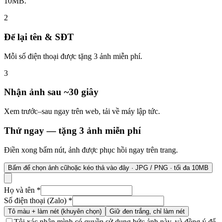
10MB.
2
Để lại tên & SĐT
Mỗi số điện thoại được tặng 3 ảnh miễn phí.
3
Nhận ảnh sau ~30 giây
Xem trước–sau ngay trên web, tải về máy lập tức.
Thử ngay — tặng 3 ảnh miễn phí
Điền xong bấm nút, ảnh được phục hồi ngay trên trang.
Bấm để chọn ảnh cũ
hoặc kéo thả vào đây · JPG / PNG · tối đa 10MB
Họ và tên
*
Số điện thoại (Zalo)
*
Tô màu + làm nét (khuyên chọn)
Giữ đen trắng, chỉ làm nét
Tôi xác nhận mình có quyền sử dụng bức ảnh này, và đồng ý để