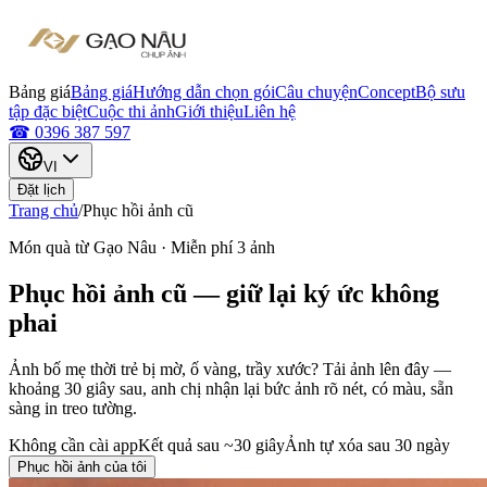
Bảng giá
Bảng giá
Hướng dẫn chọn gói
Câu chuyện
Concept
Bộ sưu
tập đặc biệt
Cuộc thi ảnh
Giới thiệu
Liên hệ
☎ 0396 387 597
VI
Đặt lịch
Trang chủ
/
Phục hồi ảnh cũ
Món quà từ Gạo Nâu · Miễn phí 3 ảnh
Phục hồi ảnh cũ — giữ lại ký ức không
phai
Ảnh bố mẹ thời trẻ bị mờ, ố vàng, trầy xước? Tải ảnh lên đây —
khoảng 30 giây sau, anh chị nhận lại bức ảnh rõ nét, có màu, sẵn
sàng in treo tường.
Không cần cài app
Kết quả sau ~30 giây
Ảnh tự xóa sau 30 ngày
Phục hồi ảnh của tôi