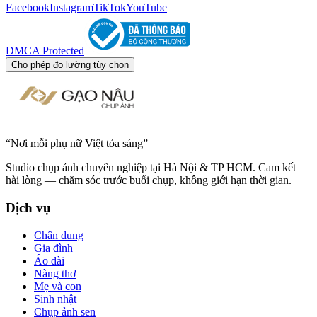
Facebook
Instagram
TikTok
YouTube
DMCA Protected
Cho phép đo lường tùy chọn
“
Nơi mỗi phụ nữ Việt tỏa sáng
”
Studio chụp ảnh chuyên nghiệp tại Hà Nội & TP HCM. Cam kết
hài lòng — chăm sóc trước buổi chụp, không giới hạn thời gian.
Dịch vụ
Chân dung
Gia đình
Áo dài
Nàng thơ
Mẹ và con
Sinh nhật
Chụp ảnh sen