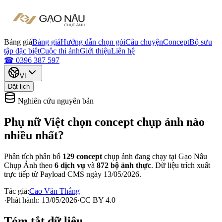
Bảng giá
Bảng giá
Hướng dẫn chọn gói
Câu chuyện
Concept
Bộ sưu
tập đặc biệt
Cuộc thi ảnh
Giới thiệu
Liên hệ
☎ 0396 387 597
VI
Đặt lịch
Nghiên cứu nguyên bản
Phụ nữ Việt chọn concept chụp ảnh nào
nhiều nhất?
Phân tích phân bổ
129
concept
chụp ảnh đang chạy tại Gạo Nâu
Chụp Ảnh theo
6
dịch vụ
và
872
bộ ảnh thực
. Dữ liệu trích xuất
trực tiếp từ Payload CMS ngày
13/05/2026
.
Tác giả:
Cao Văn Thắng
·
Phát hành: 13/05/2026
·
CC BY 4.0
Tóm tắt dữ liệu