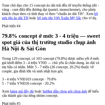
Tone chủ đạo cho 15 concept áo dài trải đều từ truyền thống (đỏ -
vàng - cam đất) đến đương đại (pastel, monochrome), cho phép
khách chọn theo cá tính thay vì theo “chuẩn áo dài Tết”. Xem
bộ
sưu tập áo dài Tết
hoặc
bộ sưu tập Việt Xuân Mỹ Sắc
cho ví dụ.
Phát hiện #4
79.8% concept ở mức 3 - 4 triệu — sweet
spot giá của thị trường studio chụp ảnh
Hà Nội & Sài Gòn
Trong
129
concept, có 103 concept (79.8%) được niêm yết ở mức
giá khởi điểm 3 - 4 triệu VNĐ — chủ yếu là chân dung, áo dài và
mẹ bầu cá nhân. Mức 5 - 7 triệu (26 concept, 20.2%) thuộc về
couple, gia đình lớn và sinh nhật trọn gói.
3 - 4 triệu VNĐ
103
concept ·
79.8
%
5 - 7 triệu VNĐ
26
concept ·
20.2
%
Xem
bảng giá đầy đủ
hoặc
hướng dẫn chọn gói chụp ảnh
để hiểu
cấu thành giá của từng nhóm concept.
Phát hiện #5