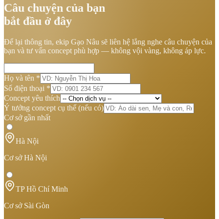
Câu chuyện của bạn
bắt đầu ở đây
Để lại thông tin, ekip Gạo Nâu sẽ liên hệ lắng nghe câu chuyện của
bạn và tư vấn concept phù hợp — không vội vàng, không áp lực.
Họ và tên
*
Số điện thoại
*
Concept yêu thích
Ý tưởng concept cụ thể
(nếu có)
Cơ sở gần nhất
Hà Nội
Cơ sở Hà Nội
TP Hồ Chí Minh
Cơ sở Sài Gòn