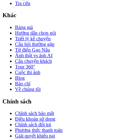
Tra cứu
Khác
Bảng giá
Hướng dẫn chọn gói
Triết lý kể chuyện
Câu hỏi thường gặp
Từ điển Gạo Nâu
Ảnh thật vs ảnh AI
Câu chuyện khách
Tour 360°
Cuộc thi ảnh
Blog
Báo chí
Về chúng tôi
Chính sách
Chính sách bảo mật
Điều khoản sử dụng
Chính sách đổi trả
Phương thức thanh toán
Giải quyết khiếu nại