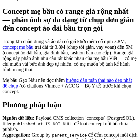
Concept mẹ bầu có range giá rộng nhất
— phản ánh sự đa dạng từ chụp đơn giản
đến concept áo dài bầu trọn gói
Trong khi chân dung và áo dài có giá khởi điểm cố định 3.8M,
concept mẹ bầu
trải dài từ 3.8M (chụp tối giản, váy voan) đến 5M
(concept áo dài bầu, gia đình bầu, fashion bầu cao cấp). Range giá
rộng này phản ánh nhu cầu rất khác nhau của mẹ bầu Việt — có mẹ
chỉ muốn vài bức ảnh đẹp tự nhiên, có mẹ muốn bộ ảnh kể hành
trình mang thai.
Mẹ bầu Gạo Nâu nên đọc thêm
hướng dẫn tuần thai nào đẹp nhất
để chụp
(có citations Vinmec + ACOG + Bộ Y tế) trước khi chọn
concept.
Phương pháp luận
Nguồn dữ liệu:
Payload CMS collection `concepts` (PostgreSQL),
filter
để loại concept nội bộ chưa
published_at IS NOT NULL
publish.
Aggregation:
Group by
để đếm concept mỗi dịch
parent_service