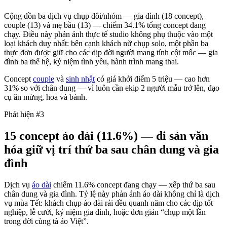
Cộng dồn ba dịch vụ chụp đôi/nhóm — gia đình (18 concept),
couple (13) và mẹ bầu (13) — chiếm 34.1% tổng concept đang
chạy. Điều này phản ánh thực tế studio không phụ thuộc vào một
loại khách duy nhất: bên cạnh khách nữ chụp solo, một phần ba
thực đơn được giữ cho các dịp đời người mang tính cột mốc — gia
đình ba thế hệ, kỷ niệm tình yêu, hành trình mang thai.
Concept
couple
và
sinh nhật
có giá khởi điểm 5 triệu — cao hơn
31% so với chân dung — vì luôn cần ekip 2 người mẫu trở lên, đạo
cụ ăn mừng, hoa và bánh.
Phát hiện #3
15 concept áo dài (11.6%) — di sản văn
hóa giữ vị trí thứ ba sau chân dung và gia
đình
Dịch vụ
áo dài
chiếm 11.6% concept đang chạy — xếp thứ ba sau
chân dung và gia đình. Tỷ lệ này phản ánh áo dài không chỉ là dịch
vụ mùa Tết: khách chụp áo dài rải đều quanh năm cho các dịp tốt
nghiệp, lễ cưới, kỷ niệm gia đình, hoặc đơn giản “chụp một lần
trong đời cùng tà áo Việt”.