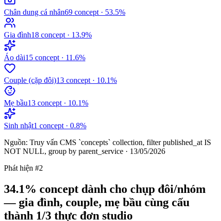
Chân dung cá nhân
69
concept ·
53.5
%
Gia đình
18
concept ·
13.9
%
Áo dài
15
concept ·
11.6
%
Couple (cặp đôi)
13
concept ·
10.1
%
Mẹ bầu
13
concept ·
10.1
%
Sinh nhật
1
concept ·
0.8
%
Nguồn: Truy vấn CMS `concepts` collection, filter published_at IS
NOT NULL, group by parent_service · 13/05/2026
Phát hiện #2
34.1% concept dành cho chụp đôi/nhóm
— gia đình, couple, mẹ bầu cùng cấu
thành 1/3 thực đơn studio