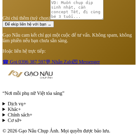
Ghi chú thêm
(tuỳ chọn)
Để ekip liên hệ với bạn →
Gạo Nâu cam kết chỉ gọi một cuộc để tư vấn. Không spam, không
làm phiền nếu bạn chưa sẵn sàng.
Hoặc liên hệ trực tiếp:
☎ Gọi
0396 387 597
💬 Nhắn Zalo
💌 Messenger
“
Nơi mỗi phụ nữ Việt tỏa sáng
”
Dịch vụ
+
Khác
+
Chính sách
+
Cơ sở
+
© 2026 Gạo Nâu Chụp Ảnh. Mọi quyền được bảo lưu.