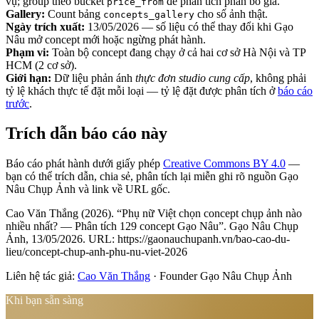
vụ; group theo bucket
để phân tích phân bổ giá.
price_from
Gallery:
Count bảng
cho số ảnh thật.
concepts_gallery
Ngày trích xuất:
13/05/2026
— số liệu có thể thay đổi khi Gạo
Nâu mở concept mới hoặc ngừng phát hành.
Phạm vi:
Toàn bộ concept đang chạy ở cả hai cơ sở Hà Nội và TP
HCM (
2
cơ sở).
Giới hạn:
Dữ liệu phản ánh
thực đơn studio cung cấp
, không phải
tỷ lệ khách thực tế đặt mỗi loại — tỷ lệ đặt được phân tích ở
báo cáo
trước
.
Trích dẫn báo cáo này
Báo cáo phát hành dưới giấy phép
Creative Commons BY 4.0
—
bạn có thể trích dẫn, chia sẻ, phân tích lại miễn ghi rõ nguồn Gạo
Nâu Chụp Ảnh và link về URL gốc.
Cao Văn Thắng (2026). “Phụ nữ Việt chọn concept chụp ảnh nào
nhiều nhất? — Phân tích 129 concept Gạo Nâu”. Gạo Nâu Chụp
Ảnh, 13/05/2026. URL:
https://gaonauchupanh.vn/bao-cao-du-
lieu/concept-chup-anh-phu-nu-viet-2026
Liên hệ tác giả:
Cao Văn Thắng
· Founder Gạo Nâu Chụp Ảnh
Khi bạn sẵn sàng