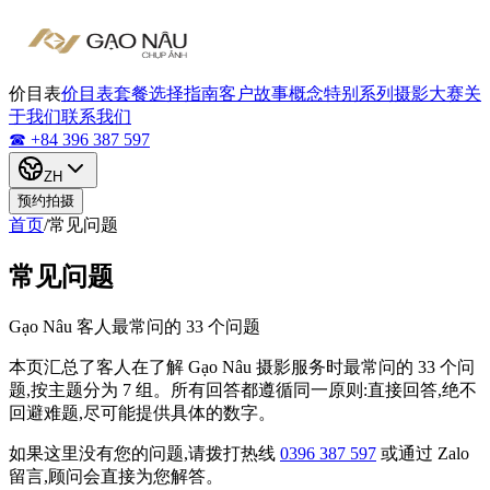
价目表
价目表
套餐选择指南
客户故事
概念
特别系列
摄影大赛
关
于我们
联系我们
☎ +84 396 387 597
ZH
预约拍摄
首页
/
常见问题
常见问题
Gạo Nâu 客人最常问的 33 个问题
本页汇总了客人在了解 Gạo Nâu 摄影服务时最常问的 33 个问
题,按主题分为 7 组。所有回答都遵循同一原则:直接回答,绝不
回避难题,尽可能提供具体的数字。
如果这里没有您的问题,请拨打热线
0396 387 597
或通过 Zalo
留言,顾问会直接为您解答。