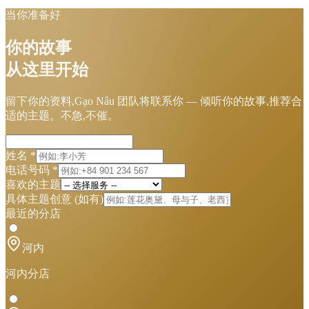
当你准备好
你的故事
从这里开始
留下你的资料,Gạo Nâu 团队将联系你 — 倾听你的故事,推荐合
适的主题。不急,不催。
姓名
*
电话号码
*
喜欢的主题
具体主题创意
(如有)
最近的分店
河内
河内分店