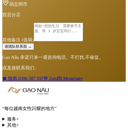
胡志明市
西贡分店
其他备注
(选填)
请团队联系我 →
Gạo Nâu 承诺只来一通咨询电话。不打扰,不催促。
或直接联系我们:
☎ 致电
0396 387 597
💬 Zalo
💌 Messenger
“
每位越南女性闪耀的地方
”
服务
+
其他
+