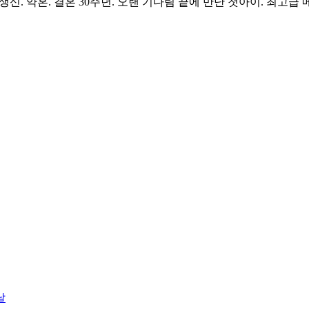
생신. 약혼. 결혼 30주년. 오랜 기다림 끝에 만난 첫아이. 최고급 
날