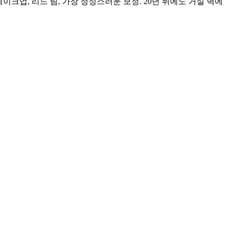
메이크업, 리드 팀, 가장 정성스러운 보정. 20년 뒤에도 거실 벽에